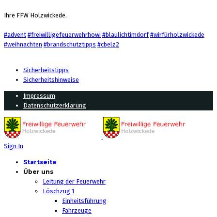
Ihre FFW Holzwickede.
#advent
#freiwilligefeuerwehrhowi
#blaulichtimdorf
#wirfürholzwickede
#weihnachten
#brandschutztipps
#cbelz2
Sicherheitstipps
Sicherheitshinweise
Impressum
Datenschutzerklärung
Sign In
Startseite
Über uns
Leitung der Feuerwehr
Löschzug 1
Einheitsführung
Fahrzeuge